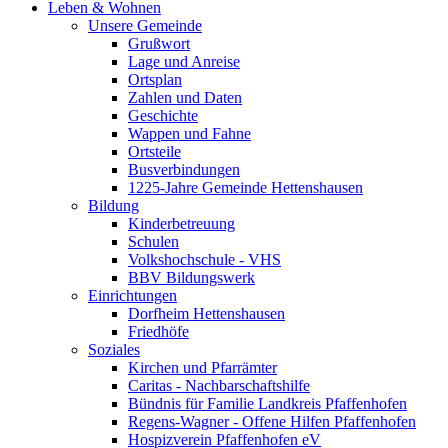
Leben & Wohnen
Unsere Gemeinde
Grußwort
Lage und Anreise
Ortsplan
Zahlen und Daten
Geschichte
Wappen und Fahne
Ortsteile
Busverbindungen
1225-Jahre Gemeinde Hettenshausen
Bildung
Kinderbetreuung
Schulen
Volkshochschule - VHS
BBV Bildungswerk
Einrichtungen
Dorfheim Hettenshausen
Friedhöfe
Soziales
Kirchen und Pfarrämter
Caritas - Nachbarschaftshilfe
Bündnis für Familie Landkreis Pfaffenhofen
Regens-Wagner - Offene Hilfen Pfaffenhofen
Hospizverein Pfaffenhofen eV