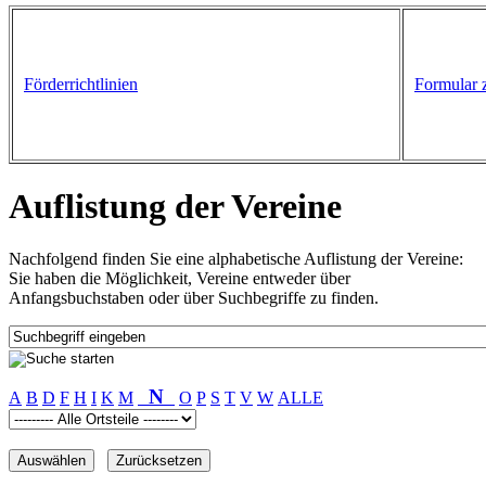
Förderrichtlinien
Formular 
Auflistung der Vereine
Nachfolgend finden Sie eine alphabetische Auflistung der Vereine:
Sie haben die Möglichkeit, Vereine entweder über
Anfangsbuchstaben oder über Suchbegriffe zu finden.
N
A
B
D
F
H
I
K
M
O
P
S
T
V
W
ALLE