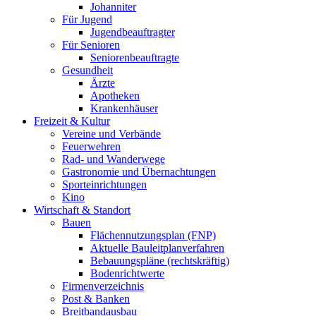
Johanniter
Für Jugend
Jugendbeauftragter
Für Senioren
Seniorenbeauftragte
Gesundheit
Ärzte
Apotheken
Krankenhäuser
Freizeit & Kultur
Vereine und Verbände
Feuerwehren
Rad- und Wanderwege
Gastronomie und Übernachtungen
Sporteinrichtungen
Kino
Wirtschaft & Standort
Bauen
Flächennutzungsplan (FNP)
Aktuelle Bauleitplanverfahren
Bebauungspläne (rechtskräftig)
Bodenrichtwerte
Firmenverzeichnis
Post & Banken
Breitbandausbau