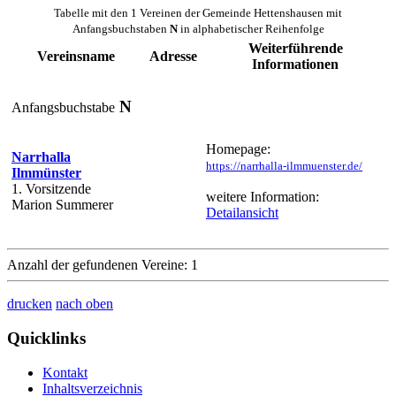
Tabelle mit den 1 Vereinen der Gemeinde Hettenshausen mit
Anfangsbuchstaben
N
in alphabetischer Reihenfolge
Weiterführende
Vereinsname
Adresse
Informationen
N
Anfangsbuchstabe
Homepage:
Narrhalla
https://narrhalla-ilmmuenster.de/
Ilmmünster
1. Vorsitzende
weitere Information:
Marion Summerer
Detailansicht
Anzahl der gefundenen Vereine: 1
drucken
nach oben
Quicklinks
Kontakt
Inhaltsverzeichnis