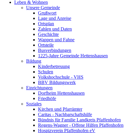
Leben & Wohnen
Unsere Gemeinde
Grußwort
Lage und Anreise
Ortsplan
Zahlen und Daten
Geschichte
Wappen und Fahne
Ortsteile
Busverbindungen
1225-Jahre Gemeinde Hettenshausen
Bildung
Kinderbetreuung
Schulen
Volkshochschule - VHS
BBV Bildungswerk
Einrichtungen
Dorfheim Hettenshausen
Friedhöfe
Soziales
Kirchen und Pfarrämter
Caritas - Nachbarschaftshilfe
Bündnis für Familie Landkreis Pfaffenhofen
Regens-Wagner - Offene Hilfen Pfaffenhofen
Hospizverein Pfaffenhofen eV