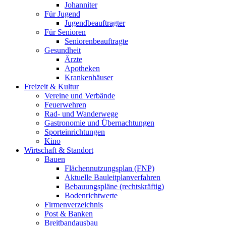
Johanniter
Für Jugend
Jugendbeauftragter
Für Senioren
Seniorenbeauftragte
Gesundheit
Ärzte
Apotheken
Krankenhäuser
Freizeit & Kultur
Vereine und Verbände
Feuerwehren
Rad- und Wanderwege
Gastronomie und Übernachtungen
Sporteinrichtungen
Kino
Wirtschaft & Standort
Bauen
Flächennutzungsplan (FNP)
Aktuelle Bauleitplanverfahren
Bebauungspläne (rechtskräftig)
Bodenrichtwerte
Firmenverzeichnis
Post & Banken
Breitbandausbau