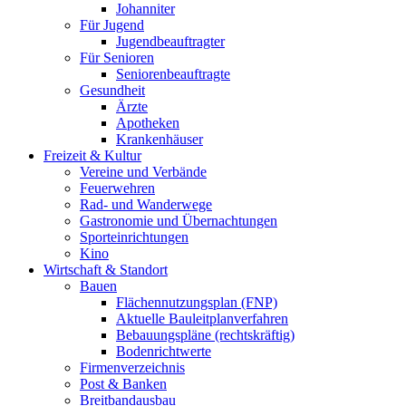
Johanniter
Für Jugend
Jugendbeauftragter
Für Senioren
Seniorenbeauftragte
Gesundheit
Ärzte
Apotheken
Krankenhäuser
Freizeit & Kultur
Vereine und Verbände
Feuerwehren
Rad- und Wanderwege
Gastronomie und Übernachtungen
Sporteinrichtungen
Kino
Wirtschaft & Standort
Bauen
Flächennutzungsplan (FNP)
Aktuelle Bauleitplanverfahren
Bebauungspläne (rechtskräftig)
Bodenrichtwerte
Firmenverzeichnis
Post & Banken
Breitbandausbau