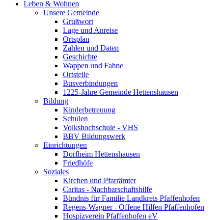
Leben & Wohnen
Unsere Gemeinde
Grußwort
Lage und Anreise
Ortsplan
Zahlen und Daten
Geschichte
Wappen und Fahne
Ortsteile
Busverbindungen
1225-Jahre Gemeinde Hettenshausen
Bildung
Kinderbetreuung
Schulen
Volkshochschule - VHS
BBV Bildungswerk
Einrichtungen
Dorfheim Hettenshausen
Friedhöfe
Soziales
Kirchen und Pfarrämter
Caritas - Nachbarschaftshilfe
Bündnis für Familie Landkreis Pfaffenhofen
Regens-Wagner - Offene Hilfen Pfaffenhofen
Hospizverein Pfaffenhofen eV