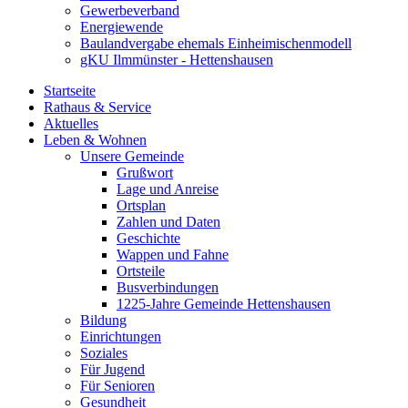
Gewerbeverband
Energiewende
Baulandvergabe ehemals Einheimischenmodell
gKU Ilmmünster - Hettenshausen
Startseite
Rathaus & Service
Aktuelles
Leben & Wohnen
Unsere Gemeinde
Grußwort
Lage und Anreise
Ortsplan
Zahlen und Daten
Geschichte
Wappen und Fahne
Ortsteile
Busverbindungen
1225-Jahre Gemeinde Hettenshausen
Bildung
Einrichtungen
Soziales
Für Jugend
Für Senioren
Gesundheit