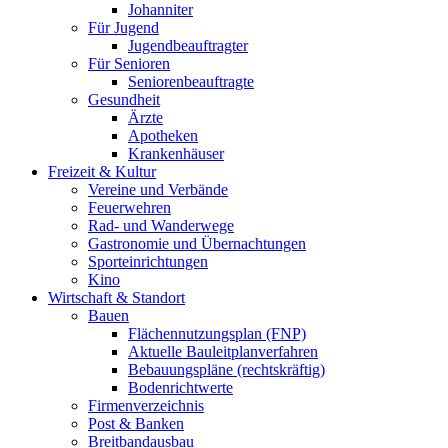
Johanniter
Für Jugend
Jugendbeauftragter
Für Senioren
Seniorenbeauftragte
Gesundheit
Ärzte
Apotheken
Krankenhäuser
Freizeit & Kultur
Vereine und Verbände
Feuerwehren
Rad- und Wanderwege
Gastronomie und Übernachtungen
Sporteinrichtungen
Kino
Wirtschaft & Standort
Bauen
Flächennutzungsplan (FNP)
Aktuelle Bauleitplanverfahren
Bebauungspläne (rechtskräftig)
Bodenrichtwerte
Firmenverzeichnis
Post & Banken
Breitbandausbau