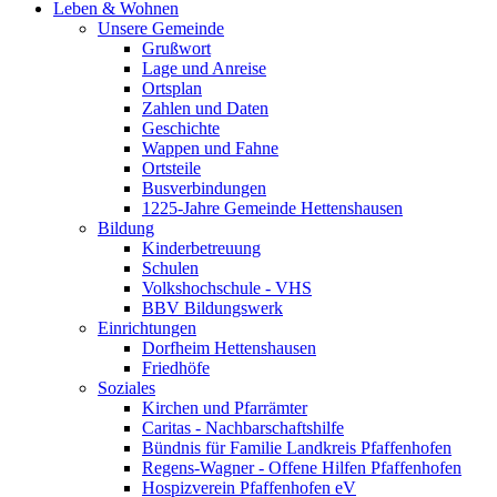
Leben & Wohnen
Unsere Gemeinde
Grußwort
Lage und Anreise
Ortsplan
Zahlen und Daten
Geschichte
Wappen und Fahne
Ortsteile
Busverbindungen
1225-Jahre Gemeinde Hettenshausen
Bildung
Kinderbetreuung
Schulen
Volkshochschule - VHS
BBV Bildungswerk
Einrichtungen
Dorfheim Hettenshausen
Friedhöfe
Soziales
Kirchen und Pfarrämter
Caritas - Nachbarschaftshilfe
Bündnis für Familie Landkreis Pfaffenhofen
Regens-Wagner - Offene Hilfen Pfaffenhofen
Hospizverein Pfaffenhofen eV