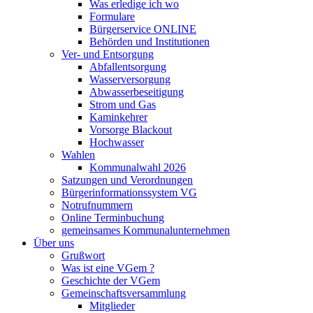
Was erledige ich wo
Formulare
Bürgerservice ONLINE
Behörden und Institutionen
Ver- und Entsorgung
Abfallentsorgung
Wasserversorgung
Abwasserbeseitigung
Strom und Gas
Kaminkehrer
Vorsorge Blackout
Hochwasser
Wahlen
Kommunalwahl 2026
Satzungen und Verordnungen
Bürgerinformationssystem VG
Notrufnummern
Online Terminbuchung
gemeinsames Kommunalunternehmen
Über uns
Grußwort
Was ist eine VGem ?
Geschichte der VGem
Gemeinschaftsversammlung
Mitglieder