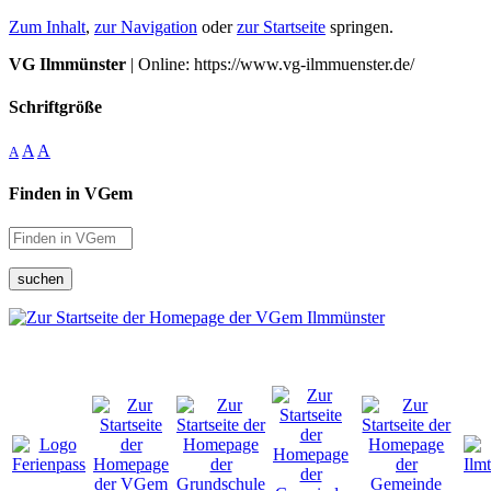
Zum Inhalt
,
zur Navigation
oder
zur Startseite
springen.
VG Ilmmünster
| Online: https://www.vg-ilmmuenster.de/
Schriftgröße
A
A
A
Finden in VGem
suchen