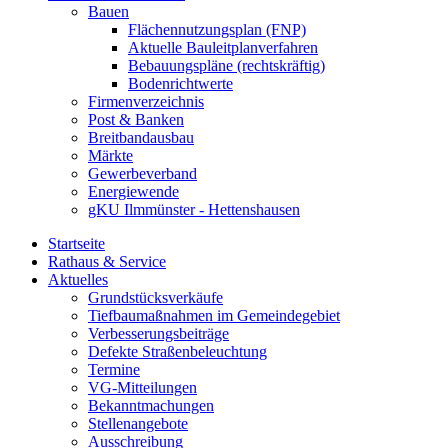
Bauen
Flächennutzungsplan (FNP)
Aktuelle Bauleitplanverfahren
Bebauungspläne (rechtskräftig)
Bodenrichtwerte
Firmenverzeichnis
Post & Banken
Breitbandausbau
Märkte
Gewerbeverband
Energiewende
gKU Ilmmünster - Hettenshausen
Startseite
Rathaus & Service
Aktuelles
Grundstücksverkäufe
Tiefbaumaßnahmen im Gemeindegebiet
Verbesserungsbeiträge
Defekte Straßenbeleuchtung
Termine
VG-Mitteilungen
Bekanntmachungen
Stellenangebote
Ausschreibung