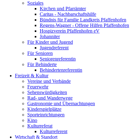
Soziales
Kirchen und Pfarrämter
Caritas - Nachbarschaftshilfe
Bündnis für Familie Landkreis Pfaffenhofen
Regens-Wagner - Offene Hilfen Pfaffenhofen
Hospizverein Pfaffenhofen eV
Johanniter
Für Kinder und Jugend
Jugendreferent
Für Senioren
Seniorenreferentin
Für Behinderte
Behindertenreferentin
Freizeit & Kultur
Vereine und Verbände
Feuerwehr
Sehenswürdigkeiten
Rad- und Wanderwege
Gastronomie und Übernachtungen
Kinderspielplätze
Sporteinrichtungen
Kino
Kulturreferat
Kulturreferent
Wirtschaft & Standort