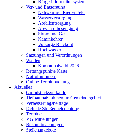
Bürgerinformationsystem
Ver- und Entsorgung
Nahwärme - Rieder Feld
Wasserversorgung
Abfallentsorgung
Abwasserbeseitigung
Strom und Gas
Kaminkehrer
Vorsorge Blackout
Hochwasser
Satzungen und Verordnungen
Wahlen
Kommunalwahl 2026
Rettungspunkte-Karte
Notrufnummern
Online Terminbuchung
Aktuelles
Grundstücksverkäufe
Tiefbaumaßnahmen im Gemeindegebiet
Verbesserungsbeiträge
Defekte Straßenbeleuchtung
Termine
VG-Mitteilungen
Bekanntmachungen
Stellenangebote