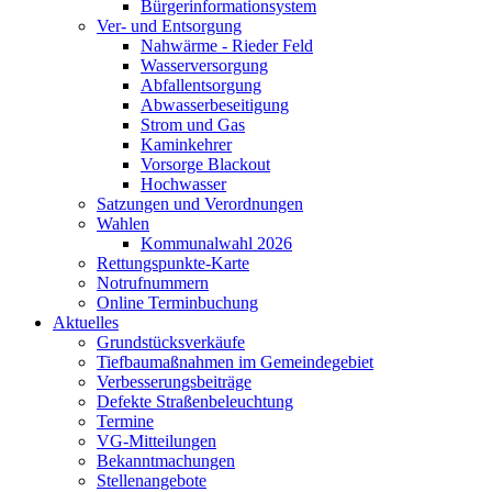
Bürgerinformationsystem
Ver- und Entsorgung
Nahwärme - Rieder Feld
Wasserversorgung
Abfallentsorgung
Abwasserbeseitigung
Strom und Gas
Kaminkehrer
Vorsorge Blackout
Hochwasser
Satzungen und Verordnungen
Wahlen
Kommunalwahl 2026
Rettungspunkte-Karte
Notrufnummern
Online Terminbuchung
Aktuelles
Grundstücksverkäufe
Tiefbaumaßnahmen im Gemeindegebiet
Verbesserungsbeiträge
Defekte Straßenbeleuchtung
Termine
VG-Mitteilungen
Bekanntmachungen
Stellenangebote