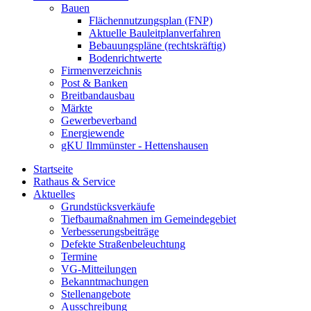
Bauen
Flächennutzungsplan (FNP)
Aktuelle Bauleitplanverfahren
Bebauungspläne (rechtskräftig)
Bodenrichtwerte
Firmenverzeichnis
Post & Banken
Breitbandausbau
Märkte
Gewerbeverband
Energiewende
gKU Ilmmünster - Hettenshausen
Startseite
Rathaus & Service
Aktuelles
Grundstücksverkäufe
Tiefbaumaßnahmen im Gemeindegebiet
Verbesserungsbeiträge
Defekte Straßenbeleuchtung
Termine
VG-Mitteilungen
Bekanntmachungen
Stellenangebote
Ausschreibung