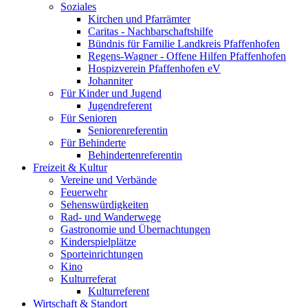
Soziales
Kirchen und Pfarrämter
Caritas - Nachbarschaftshilfe
Bündnis für Familie Landkreis Pfaffenhofen
Regens-Wagner - Offene Hilfen Pfaffenhofen
Hospizverein Pfaffenhofen eV
Johanniter
Für Kinder und Jugend
Jugendreferent
Für Senioren
Seniorenreferentin
Für Behinderte
Behindertenreferentin
Freizeit & Kultur
Vereine und Verbände
Feuerwehr
Sehenswürdigkeiten
Rad- und Wanderwege
Gastronomie und Übernachtungen
Kinderspielplätze
Sporteinrichtungen
Kino
Kulturreferat
Kulturreferent
Wirtschaft & Standort