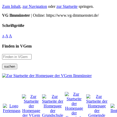
Zum Inhalt
,
zur Navigation
oder
zur Startseite
springen.
VG Ilmmünster
| Online: https://www.vg-ilmmuenster.de/
Schriftgröße
A
A
A
Finden in VGem
suchen