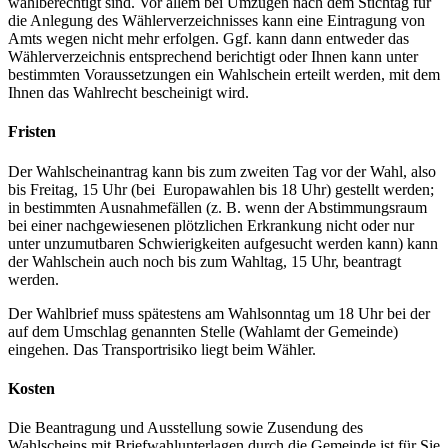
wahlberechtigt sind. Vor allem bei Umzügen nach dem Stichtag für
die Anlegung des Wählerverzeichnisses kann eine Eintragung von
Amts wegen nicht mehr erfolgen. Ggf. kann dann entweder das
Wählerverzeichnis entsprechend berichtigt oder Ihnen kann unter
bestimmten Voraussetzungen ein Wahlschein erteilt werden, mit dem
Ihnen das Wahlrecht bescheinigt wird.
Fristen
Der Wahlscheinantrag kann bis zum zweiten Tag vor der Wahl, also
bis Freitag, 15 Uhr (bei Europawahlen bis 18 Uhr) gestellt werden;
in bestimmten Ausnahmefällen (z. B. wenn der Abstimmungsraum
bei einer nachgewiesenen plötzlichen Erkrankung nicht oder nur
unter unzumutbaren Schwierigkeiten aufgesucht werden kann) kann
der Wahlschein auch noch bis zum Wahltag, 15 Uhr, beantragt
werden.
Der Wahlbrief muss spätestens am Wahlsonntag um 18 Uhr bei der
auf dem Umschlag genannten Stelle (Wahlamt der Gemeinde)
eingehen. Das Transportrisiko liegt beim Wähler.
Kosten
Die Beantragung und Ausstellung sowie Zusendung des
Wahlscheins mit Briefwahlunterlagen durch die Gemeinde ist für Sie