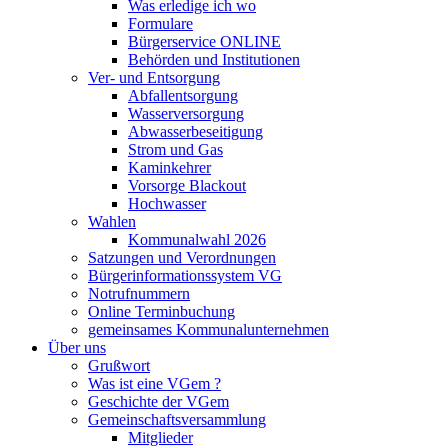
Was erledige ich wo
Formulare
Bürgerservice ONLINE
Behörden und Institutionen
Ver- und Entsorgung
Abfallentsorgung
Wasserversorgung
Abwasserbeseitigung
Strom und Gas
Kaminkehrer
Vorsorge Blackout
Hochwasser
Wahlen
Kommunalwahl 2026
Satzungen und Verordnungen
Bürgerinformationssystem VG
Notrufnummern
Online Terminbuchung
gemeinsames Kommunalunternehmen
Über uns
Grußwort
Was ist eine VGem ?
Geschichte der VGem
Gemeinschaftsversammlung
Mitglieder