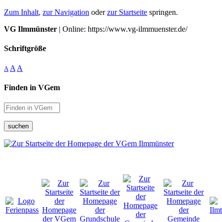
Zum Inhalt
,
zur Navigation
oder
zur Startseite
springen.
VG Ilmmünster
| Online: https://www.vg-ilmmuenster.de/
Schriftgröße
A
A
A
Finden in VGem
suchen