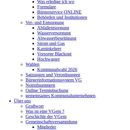
Was erledige ich wo
Formulare
Bürgerservice ONLINE
Behörden und Institutionen
Ver- und Entsorgung
Abfallentsorgung
Wasserversorgung
Abwasserbeseitigung
Strom und Gas
Kaminkehrer
Vorsorge Blackout
Hochwasser
Wahlen
Kommunalwahl 2026
Satzungen und Verordnungen
Bürgerinformationssystem VG
Notrufnummern
Online Terminbuchung
gemeinsames Kommunalunternehmen
Über uns
Grußwort
Was ist eine VGem ?
Geschichte der VGem
Gemeinschaftsversammlung
Mitglieder