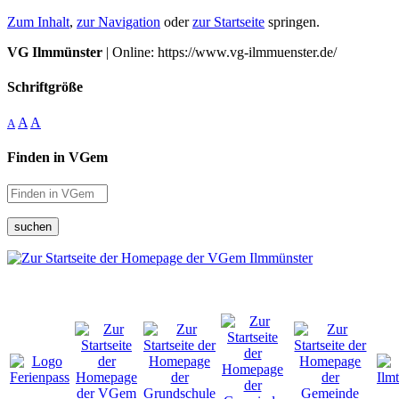
Zum Inhalt
,
zur Navigation
oder
zur Startseite
springen.
VG Ilmmünster
| Online: https://www.vg-ilmmuenster.de/
Schriftgröße
A
A
A
Finden in VGem
suchen