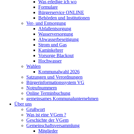
Was erledige ich wo
Formulare
Bürgerservice ONLINE
Behörden und Institutionen
Ver- und Entsorgung
Abfallentsorgung
Wasserversorgung
Abwasserbeseitigung
Strom und Gas
Kaminkehrer
Vorsorge Blackout
Hochwasser
Wahlen
Kommunalwahl 2026
Satzungen und Verordnungen
Bürgerinformationssystem VG
Notrufnummern
Online Terminbuchung
gemeinsames Kommunalunternehmen
Über uns
Grußwort
Was ist eine VGem ?
Geschichte der VGem
Gemeinschaftsversammlung
Mitglieder