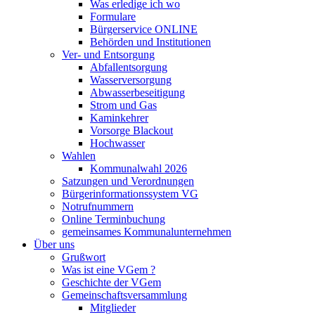
Was erledige ich wo
Formulare
Bürgerservice ONLINE
Behörden und Institutionen
Ver- und Entsorgung
Abfallentsorgung
Wasserversorgung
Abwasserbeseitigung
Strom und Gas
Kaminkehrer
Vorsorge Blackout
Hochwasser
Wahlen
Kommunalwahl 2026
Satzungen und Verordnungen
Bürgerinformationssystem VG
Notrufnummern
Online Terminbuchung
gemeinsames Kommunalunternehmen
Über uns
Grußwort
Was ist eine VGem ?
Geschichte der VGem
Gemeinschaftsversammlung
Mitglieder