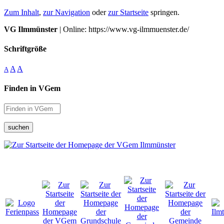
Zum Inhalt
,
zur Navigation
oder
zur Startseite
springen.
VG Ilmmünster
| Online: https://www.vg-ilmmuenster.de/
Schriftgröße
A
A
A
Finden in VGem
suchen