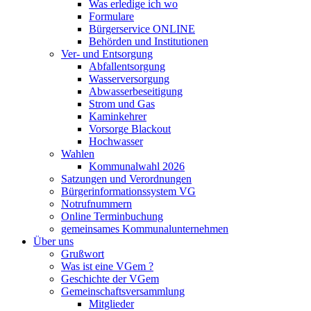
Was erledige ich wo
Formulare
Bürgerservice ONLINE
Behörden und Institutionen
Ver- und Entsorgung
Abfallentsorgung
Wasserversorgung
Abwasserbeseitigung
Strom und Gas
Kaminkehrer
Vorsorge Blackout
Hochwasser
Wahlen
Kommunalwahl 2026
Satzungen und Verordnungen
Bürgerinformationssystem VG
Notrufnummern
Online Terminbuchung
gemeinsames Kommunalunternehmen
Über uns
Grußwort
Was ist eine VGem ?
Geschichte der VGem
Gemeinschaftsversammlung
Mitglieder