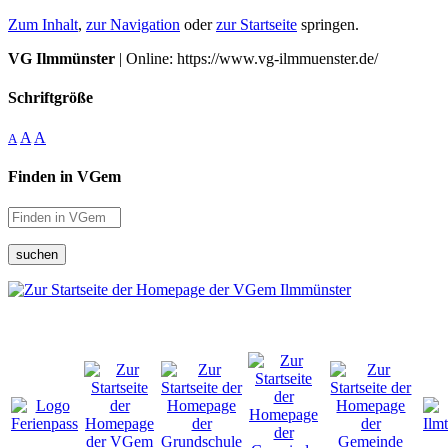
Zum Inhalt
,
zur Navigation
oder
zur Startseite
springen.
VG Ilmmünster
| Online: https://www.vg-ilmmuenster.de/
Schriftgröße
A
A
A
Finden in VGem
suchen