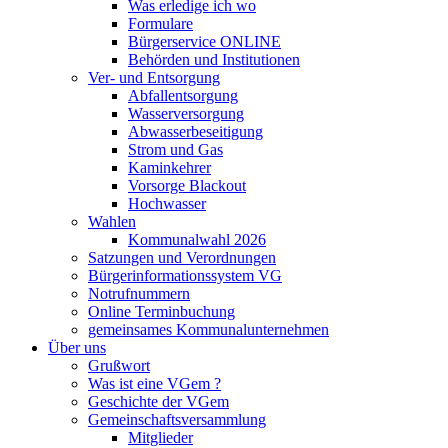
Was erledige ich wo
Formulare
Bürgerservice ONLINE
Behörden und Institutionen
Ver- und Entsorgung
Abfallentsorgung
Wasserversorgung
Abwasserbeseitigung
Strom und Gas
Kaminkehrer
Vorsorge Blackout
Hochwasser
Wahlen
Kommunalwahl 2026
Satzungen und Verordnungen
Bürgerinformationssystem VG
Notrufnummern
Online Terminbuchung
gemeinsames Kommunalunternehmen
Über uns
Grußwort
Was ist eine VGem ?
Geschichte der VGem
Gemeinschaftsversammlung
Mitglieder