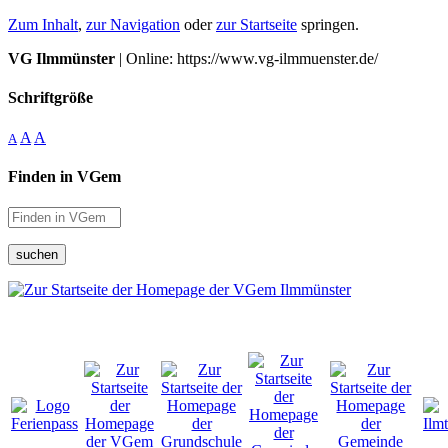
Zum Inhalt
,
zur Navigation
oder
zur Startseite
springen.
VG Ilmmünster
| Online: https://www.vg-ilmmuenster.de/
Schriftgröße
A
A
A
Finden in VGem
suchen