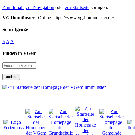
Zum Inhalt
,
zur Navigation
oder
zur Startseite
springen.
VG Ilmmünster
| Online: https://www.vg-ilmmuenster.de/
Schriftgröße
A
A
A
Finden in VGem
suchen