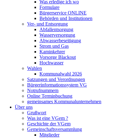
Was erledige ich wo
Formulare
Bürgerservice ONLINE
Behörden und Institutionen
Ver- und Entsorgung
Abfallentsorgung
Wasserversorgung
Abwasserbeseitigung
Strom und Gas
Kaminkehrer
Vorsorge Blackout
Hochwasser
Wahlen
Kommunalwahl 2026
Satzungen und Verordnungen
Bürgerinformationssystem VG
Notrufnummern
Online Terminbuchung
gemeinsames Kommunalunternehmen
Über uns
Grußwort
Was ist eine VGem ?
Geschichte der VGem
Gemeinschaftsversammlung
Mitglieder