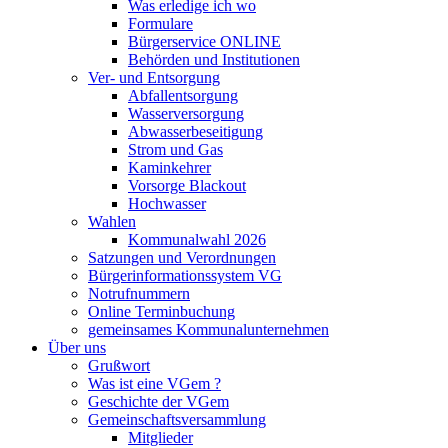
Was erledige ich wo
Formulare
Bürgerservice ONLINE
Behörden und Institutionen
Ver- und Entsorgung
Abfallentsorgung
Wasserversorgung
Abwasserbeseitigung
Strom und Gas
Kaminkehrer
Vorsorge Blackout
Hochwasser
Wahlen
Kommunalwahl 2026
Satzungen und Verordnungen
Bürgerinformationssystem VG
Notrufnummern
Online Terminbuchung
gemeinsames Kommunalunternehmen
Über uns
Grußwort
Was ist eine VGem ?
Geschichte der VGem
Gemeinschaftsversammlung
Mitglieder