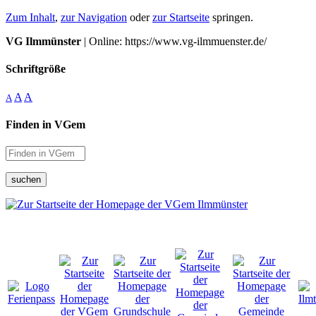
Zum Inhalt
,
zur Navigation
oder
zur Startseite
springen.
VG Ilmmünster
| Online: https://www.vg-ilmmuenster.de/
Schriftgröße
A
A
A
Finden in VGem
suchen