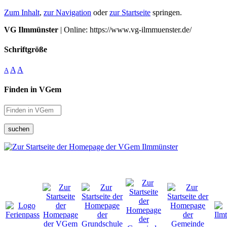
Zum Inhalt
,
zur Navigation
oder
zur Startseite
springen.
VG Ilmmünster
| Online: https://www.vg-ilmmuenster.de/
Schriftgröße
A
A
A
Finden in VGem
suchen