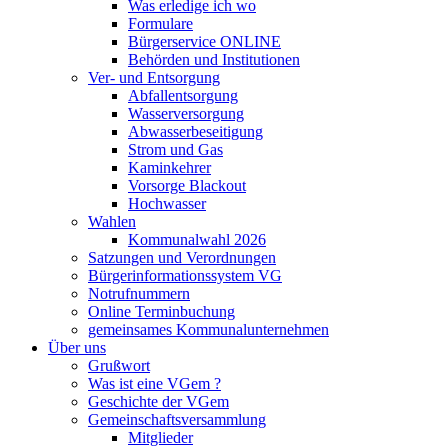
Was erledige ich wo
Formulare
Bürgerservice ONLINE
Behörden und Institutionen
Ver- und Entsorgung
Abfallentsorgung
Wasserversorgung
Abwasserbeseitigung
Strom und Gas
Kaminkehrer
Vorsorge Blackout
Hochwasser
Wahlen
Kommunalwahl 2026
Satzungen und Verordnungen
Bürgerinformationssystem VG
Notrufnummern
Online Terminbuchung
gemeinsames Kommunalunternehmen
Über uns
Grußwort
Was ist eine VGem ?
Geschichte der VGem
Gemeinschaftsversammlung
Mitglieder