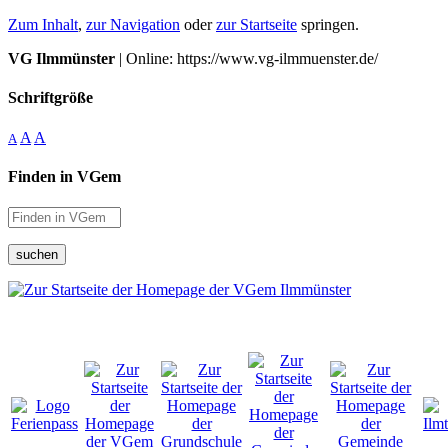
Zum Inhalt
,
zur Navigation
oder
zur Startseite
springen.
VG Ilmmünster
| Online: https://www.vg-ilmmuenster.de/
Schriftgröße
A
A
A
Finden in VGem
suchen