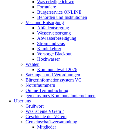
Was erledige ich wo
Formulare
Bürgerservice ONLINE
Behörden und Institutionen
Ver- und Entsorgung
Abfallentsorgung
Wasserversorgung
Abwasserbeseitigung
Strom und Gas
Kaminkehrer
Vorsorge Blackout
Hochwasser
Wahlen
Kommunalwahl 2026
Satzungen und Verordnungen
Bürgerinformationssystem VG
Notrufnummern
Online Terminbuchung
gemeinsames Kommunalunternehmen
Über uns
Grußwort
Was ist eine VGem ?
Geschichte der VGem
Gemeinschaftsversammlung
Mitglieder