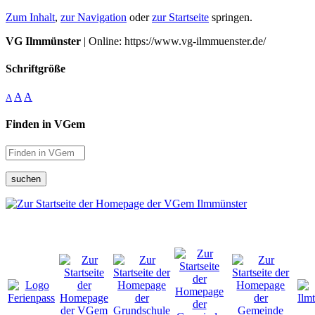
Zum Inhalt
,
zur Navigation
oder
zur Startseite
springen.
VG Ilmmünster
| Online: https://www.vg-ilmmuenster.de/
Schriftgröße
A
A
A
Finden in VGem
suchen