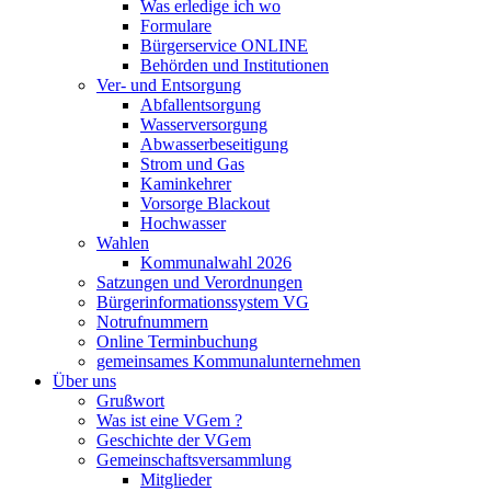
Was erledige ich wo
Formulare
Bürgerservice ONLINE
Behörden und Institutionen
Ver- und Entsorgung
Abfallentsorgung
Wasserversorgung
Abwasserbeseitigung
Strom und Gas
Kaminkehrer
Vorsorge Blackout
Hochwasser
Wahlen
Kommunalwahl 2026
Satzungen und Verordnungen
Bürgerinformationssystem VG
Notrufnummern
Online Terminbuchung
gemeinsames Kommunalunternehmen
Über uns
Grußwort
Was ist eine VGem ?
Geschichte der VGem
Gemeinschaftsversammlung
Mitglieder