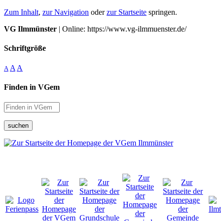
Zum Inhalt
,
zur Navigation
oder
zur Startseite
springen.
VG Ilmmünster
| Online: https://www.vg-ilmmuenster.de/
Schriftgröße
A
A
A
Finden in VGem
suchen