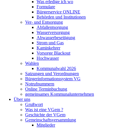
Was erledige ich wo
Formulare
Bürgerservice ONLINE
Behörden und Institutionen
Ver- und Entsorgung
Abfallentsorgung
Wasserversorgung
Abwasserbeseitigung
Strom und Gas
Kaminkehrer
Vorsorge Blackout
Hochwasser
Wahlen
Kommunalwahl 2026
Satzungen und Verordnungen
Bürgerinformationssystem VG
Notrufnummern
Online Terminbuchung
gemeinsames Kommunalunternehmen
Über uns
Grußwort
Was ist eine VGem ?
Geschichte der VGem
Gemeinschaftsversammlung
Mitglieder