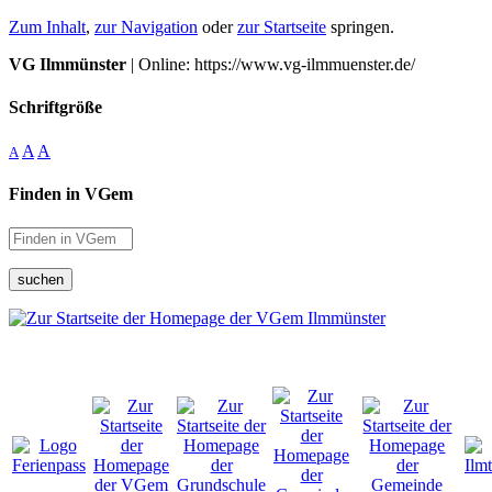
Zum Inhalt
,
zur Navigation
oder
zur Startseite
springen.
VG Ilmmünster
| Online: https://www.vg-ilmmuenster.de/
Schriftgröße
A
A
A
Finden in VGem
suchen