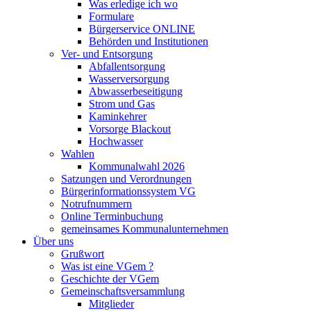
Was erledige ich wo
Formulare
Bürgerservice ONLINE
Behörden und Institutionen
Ver- und Entsorgung
Abfallentsorgung
Wasserversorgung
Abwasserbeseitigung
Strom und Gas
Kaminkehrer
Vorsorge Blackout
Hochwasser
Wahlen
Kommunalwahl 2026
Satzungen und Verordnungen
Bürgerinformationssystem VG
Notrufnummern
Online Terminbuchung
gemeinsames Kommunalunternehmen
Über uns
Grußwort
Was ist eine VGem ?
Geschichte der VGem
Gemeinschaftsversammlung
Mitglieder