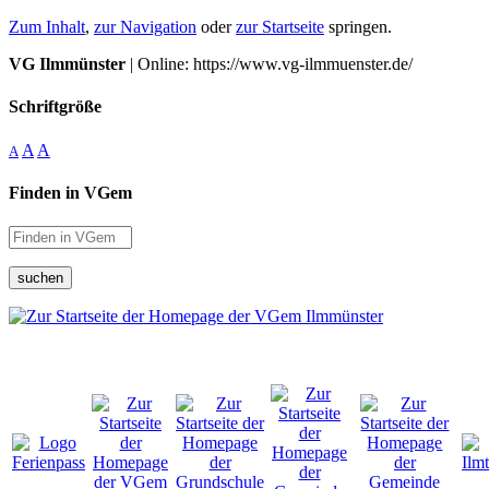
Zum Inhalt
,
zur Navigation
oder
zur Startseite
springen.
VG Ilmmünster
| Online: https://www.vg-ilmmuenster.de/
Schriftgröße
A
A
A
Finden in VGem
suchen