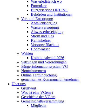
Was erledige ich wo
Formulare
Bürgerservice ONLINE
Behörden und Institutionen
Ver- und Entsorgung
Abfallentsorgung
Wasserversorgung
Abwasserbeseitigung
Strom und Gas
Kaminkehrer
Vorsorge Blackout
Hochwasser
Wahlen
Kommunalwahl 2026
Satzungen und Verordnungen
Bürgerinformationssystem VG
Notrufnummern
Online Terminbuchung
gemeinsames Kommunalunternehmen
Über uns
Grußwort
Was ist eine VGem ?
Geschichte der VGem
Gemeinschaftsversammlung
Mitglieder