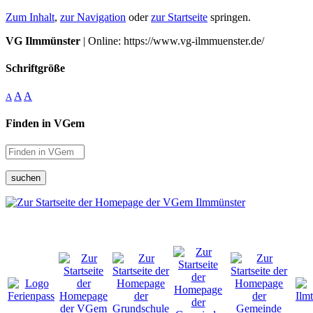
Zum Inhalt
,
zur Navigation
oder
zur Startseite
springen.
VG Ilmmünster
| Online: https://www.vg-ilmmuenster.de/
Schriftgröße
A
A
A
Finden in VGem
suchen