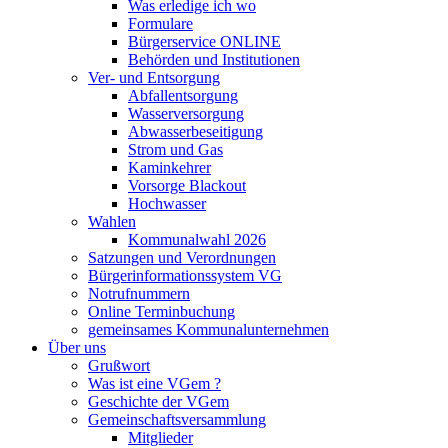
Was erledige ich wo
Formulare
Bürgerservice ONLINE
Behörden und Institutionen
Ver- und Entsorgung
Abfallentsorgung
Wasserversorgung
Abwasserbeseitigung
Strom und Gas
Kaminkehrer
Vorsorge Blackout
Hochwasser
Wahlen
Kommunalwahl 2026
Satzungen und Verordnungen
Bürgerinformationssystem VG
Notrufnummern
Online Terminbuchung
gemeinsames Kommunalunternehmen
Über uns
Grußwort
Was ist eine VGem ?
Geschichte der VGem
Gemeinschaftsversammlung
Mitglieder