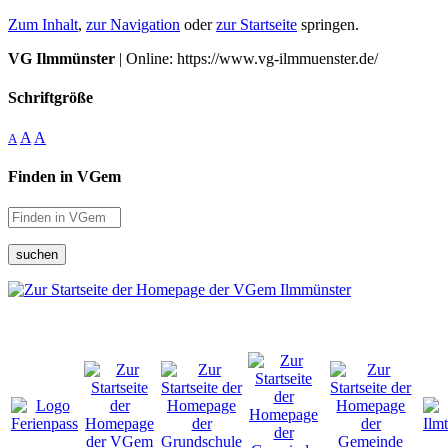
Zum Inhalt
,
zur Navigation
oder
zur Startseite
springen.
VG Ilmmünster
| Online: https://www.vg-ilmmuenster.de/
Schriftgröße
A
A
A
Finden in VGem
suchen