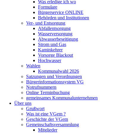
Was erledige ich wo
Formulare
Bürgerservice ONLINE
Behörden und Institutionen
Ver- und Entsorgung
Abfallentsorgung
Wasserversorgung
Abwasserbeseitigung
Strom und Gas
Kaminkehrer
Vorsorge Blackout
Hochwasser
Wahlen
Kommunalwahl 2026
Satzungen und Verordnungen
Bürgerinformationssystem VG
Notrufnummern
Online Terminbuchung
gemeinsames Kommunalunternehmen
Über uns
Grußwort
Was ist eine VGem ?
Geschichte der VGem
Gemeinschaftsversammlung
Mitglieder