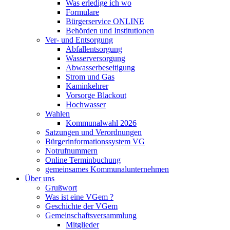
Was erledige ich wo
Formulare
Bürgerservice ONLINE
Behörden und Institutionen
Ver- und Entsorgung
Abfallentsorgung
Wasserversorgung
Abwasserbeseitigung
Strom und Gas
Kaminkehrer
Vorsorge Blackout
Hochwasser
Wahlen
Kommunalwahl 2026
Satzungen und Verordnungen
Bürgerinformationssystem VG
Notrufnummern
Online Terminbuchung
gemeinsames Kommunalunternehmen
Über uns
Grußwort
Was ist eine VGem ?
Geschichte der VGem
Gemeinschaftsversammlung
Mitglieder