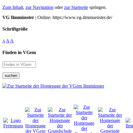
Zum Inhalt
,
zur Navigation
oder
zur Startseite
springen.
VG Ilmmünster
| Online: https://www.vg-ilmmuenster.de/
Schriftgröße
A
A
A
Finden in VGem
suchen