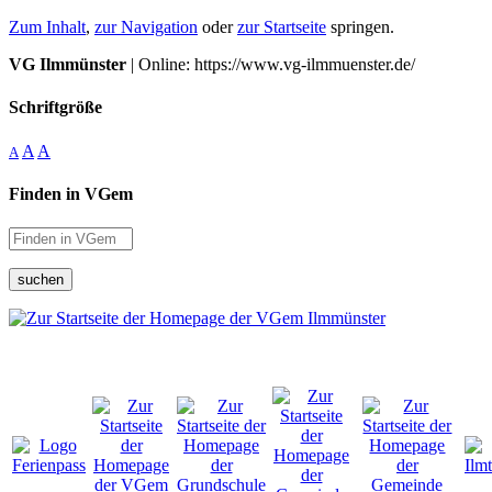
Zum Inhalt
,
zur Navigation
oder
zur Startseite
springen.
VG Ilmmünster
| Online: https://www.vg-ilmmuenster.de/
Schriftgröße
A
A
A
Finden in VGem
suchen