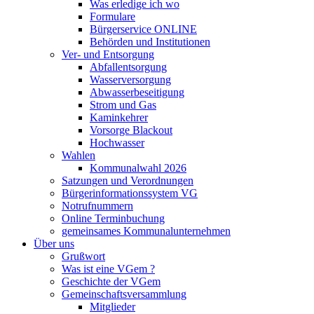
Was erledige ich wo
Formulare
Bürgerservice ONLINE
Behörden und Institutionen
Ver- und Entsorgung
Abfallentsorgung
Wasserversorgung
Abwasserbeseitigung
Strom und Gas
Kaminkehrer
Vorsorge Blackout
Hochwasser
Wahlen
Kommunalwahl 2026
Satzungen und Verordnungen
Bürgerinformationssystem VG
Notrufnummern
Online Terminbuchung
gemeinsames Kommunalunternehmen
Über uns
Grußwort
Was ist eine VGem ?
Geschichte der VGem
Gemeinschaftsversammlung
Mitglieder