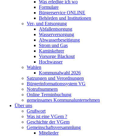
Was erledige ich wo
Formulare
Bürgerservice ONLINE
Behörden und Institutionen
Ver- und Entsorgung
Abfallentsorgung
Wasserversorgung
Abwasserbeseitigung
Strom und Gas
Kaminkehrer
Vorsorge Blackout
Hochwasser
Wahlen
Kommunalwahl 2026
Satzungen und Verordnungen
Bürgerinformationssystem VG
Notrufnummern
Online Terminbuchung
gemeinsames Kommunalunternehmen
Über uns
Grußwort
Was ist eine VGem ?
Geschichte der VGem
Gemeinschaftsversammlung
Mitglieder