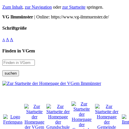
Zum Inhalt
,
zur Navigation
oder
zur Startseite
springen.
VG Ilmmünster
| Online: https://www.vg-ilmmuenster.de/
Schriftgröße
A
A
A
Finden in VGem
suchen