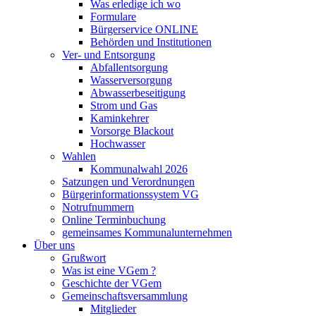
Was erledige ich wo
Formulare
Bürgerservice ONLINE
Behörden und Institutionen
Ver- und Entsorgung
Abfallentsorgung
Wasserversorgung
Abwasserbeseitigung
Strom und Gas
Kaminkehrer
Vorsorge Blackout
Hochwasser
Wahlen
Kommunalwahl 2026
Satzungen und Verordnungen
Bürgerinformationssystem VG
Notrufnummern
Online Terminbuchung
gemeinsames Kommunalunternehmen
Über uns
Grußwort
Was ist eine VGem ?
Geschichte der VGem
Gemeinschaftsversammlung
Mitglieder