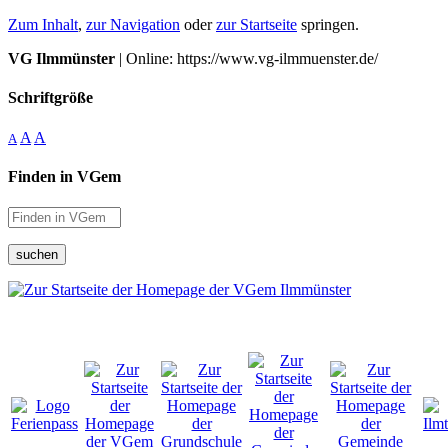
Zum Inhalt
,
zur Navigation
oder
zur Startseite
springen.
VG Ilmmünster
| Online: https://www.vg-ilmmuenster.de/
Schriftgröße
A
A
A
Finden in VGem
suchen