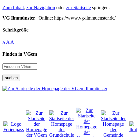
Zum Inhalt
,
zur Navigation
oder
zur Startseite
springen.
VG Ilmmünster
| Online: https://www.vg-ilmmuenster.de/
Schriftgröße
A
A
A
Finden in VGem
suchen