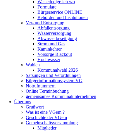
Was erledige ich wo
Formulare
Bürgerservice ONLINE
Behörden und Institutionen
Ver- und Entsorgung
Abfallentsorgung
Wasserversorgung
Abwasserbeseitigung
Strom und Gas
Kaminkehrer
Vorsorge Blackout
Hochwasser
Wahlen
Kommunalwahl 2026
Satzungen und Verordnungen
Bürgerinformationssystem VG
Notrufnummern
Online Terminbuchung
gemeinsames Kommunalunternehmen
Über uns
Grußwort
Was ist eine VGem ?
Geschichte der VGem
Gemeinschaftsversammlung
Mitglieder