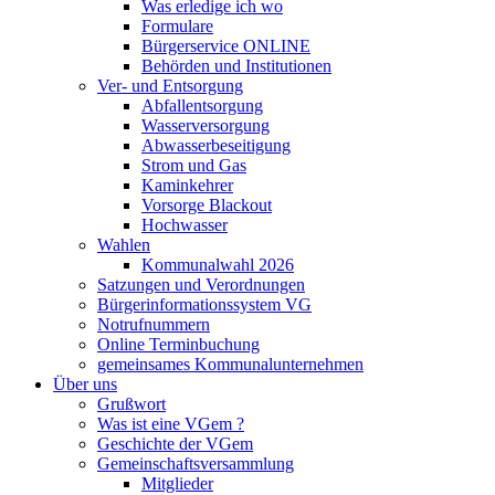
Was erledige ich wo
Formulare
Bürgerservice ONLINE
Behörden und Institutionen
Ver- und Entsorgung
Abfallentsorgung
Wasserversorgung
Abwasserbeseitigung
Strom und Gas
Kaminkehrer
Vorsorge Blackout
Hochwasser
Wahlen
Kommunalwahl 2026
Satzungen und Verordnungen
Bürgerinformationssystem VG
Notrufnummern
Online Terminbuchung
gemeinsames Kommunalunternehmen
Über uns
Grußwort
Was ist eine VGem ?
Geschichte der VGem
Gemeinschaftsversammlung
Mitglieder