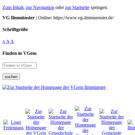
Zum Inhalt
,
zur Navigation
oder
zur Startseite
springen.
VG Ilmmünster
| Online: https://www.vg-ilmmuenster.de/
Schriftgröße
A
A
A
Finden in VGem
suchen