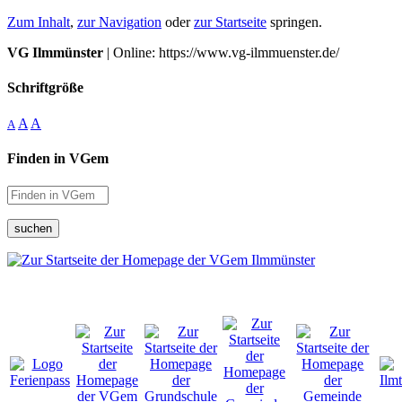
Zum Inhalt
,
zur Navigation
oder
zur Startseite
springen.
VG Ilmmünster
| Online: https://www.vg-ilmmuenster.de/
Schriftgröße
A
A
A
Finden in VGem
suchen