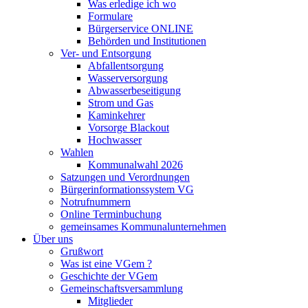
Was erledige ich wo
Formulare
Bürgerservice ONLINE
Behörden und Institutionen
Ver- und Entsorgung
Abfallentsorgung
Wasserversorgung
Abwasserbeseitigung
Strom und Gas
Kaminkehrer
Vorsorge Blackout
Hochwasser
Wahlen
Kommunalwahl 2026
Satzungen und Verordnungen
Bürgerinformationssystem VG
Notrufnummern
Online Terminbuchung
gemeinsames Kommunalunternehmen
Über uns
Grußwort
Was ist eine VGem ?
Geschichte der VGem
Gemeinschaftsversammlung
Mitglieder