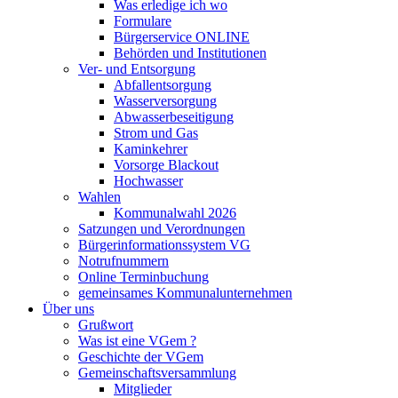
Was erledige ich wo
Formulare
Bürgerservice ONLINE
Behörden und Institutionen
Ver- und Entsorgung
Abfallentsorgung
Wasserversorgung
Abwasserbeseitigung
Strom und Gas
Kaminkehrer
Vorsorge Blackout
Hochwasser
Wahlen
Kommunalwahl 2026
Satzungen und Verordnungen
Bürgerinformationssystem VG
Notrufnummern
Online Terminbuchung
gemeinsames Kommunalunternehmen
Über uns
Grußwort
Was ist eine VGem ?
Geschichte der VGem
Gemeinschaftsversammlung
Mitglieder