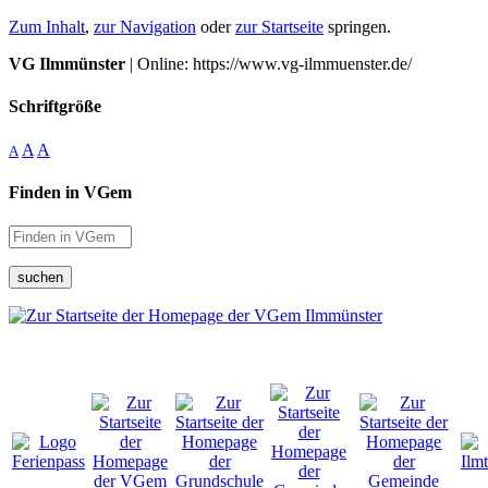
Zum Inhalt
,
zur Navigation
oder
zur Startseite
springen.
VG Ilmmünster
| Online: https://www.vg-ilmmuenster.de/
Schriftgröße
A
A
A
Finden in VGem
suchen