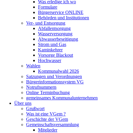
Was erledige ich wo
Formulare
Bürgerservice ONLINE
Behörden und Institutionen
Ver- und Entsorgung
Abfallentsorgung
Wasserversorgung
Abwasserbeseitigung
Strom und Gas
Kaminkehrer
Vorsorge Blackout
Hochwasser
Wahlen
Kommunalwahl 2026
Satzungen und Verordnungen
Bürgerinformationssystem VG
Notrufnummern
Online Terminbuchung
gemeinsames Kommunalunternehmen
Über uns
Grußwort
Was ist eine VGem ?
Geschichte der VGem
Gemeinschaftsversammlung
Mitglieder