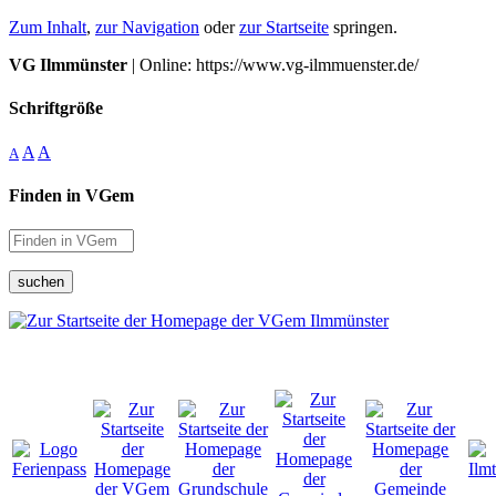
Zum Inhalt
,
zur Navigation
oder
zur Startseite
springen.
VG Ilmmünster
| Online: https://www.vg-ilmmuenster.de/
Schriftgröße
A
A
A
Finden in VGem
suchen