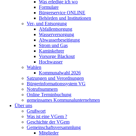
Was erledige ich wo
Formulare
Bürgerservice ONLINE
Behörden und Institutionen
Ver- und Entsorgung
Abfallentsorgung
Wasserversorgung
Abwasserbeseitigung
Strom und Gas
Kaminkehrer
Vorsorge Blackout
Hochwasser
Wahlen
Kommunalwahl 2026
Satzungen und Verordnungen
Bürgerinformationssystem VG
Notrufnummern
Online Terminbuchung
gemeinsames Kommunalunternehmen
Über uns
Grußwort
Was ist eine VGem ?
Geschichte der VGem
Gemeinschaftsversammlung
Mitglieder