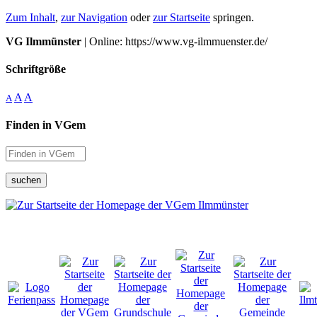
Zum Inhalt
,
zur Navigation
oder
zur Startseite
springen.
VG Ilmmünster
| Online: https://www.vg-ilmmuenster.de/
Schriftgröße
A
A
A
Finden in VGem
suchen