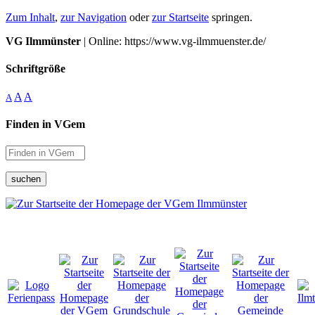
Zum Inhalt
,
zur Navigation
oder
zur Startseite
springen.
VG Ilmmünster
| Online: https://www.vg-ilmmuenster.de/
Schriftgröße
A
A
A
Finden in VGem
suchen