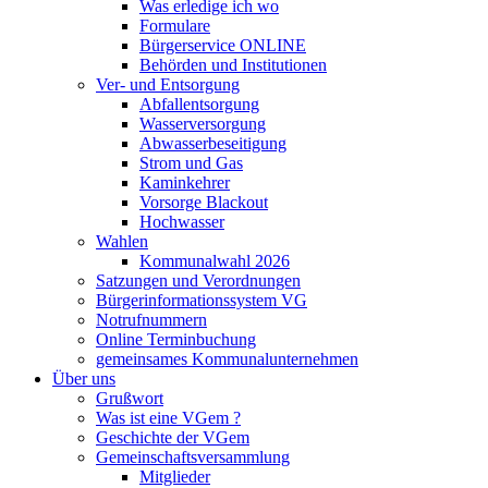
Was erledige ich wo
Formulare
Bürgerservice ONLINE
Behörden und Institutionen
Ver- und Entsorgung
Abfallentsorgung
Wasserversorgung
Abwasserbeseitigung
Strom und Gas
Kaminkehrer
Vorsorge Blackout
Hochwasser
Wahlen
Kommunalwahl 2026
Satzungen und Verordnungen
Bürgerinformationssystem VG
Notrufnummern
Online Terminbuchung
gemeinsames Kommunalunternehmen
Über uns
Grußwort
Was ist eine VGem ?
Geschichte der VGem
Gemeinschaftsversammlung
Mitglieder