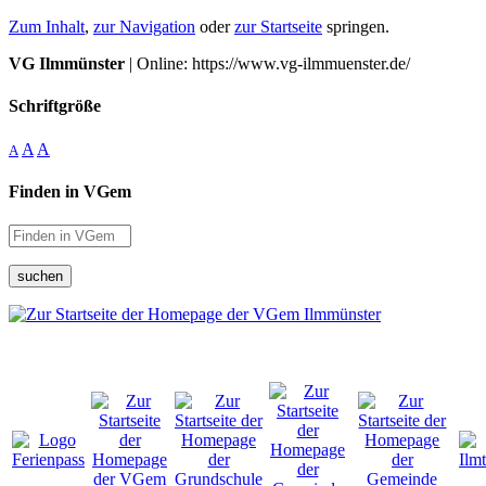
Zum Inhalt
,
zur Navigation
oder
zur Startseite
springen.
VG Ilmmünster
| Online: https://www.vg-ilmmuenster.de/
Schriftgröße
A
A
A
Finden in VGem
suchen