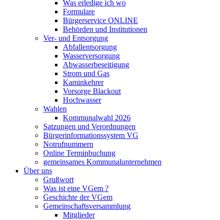
Was erledige ich wo
Formulare
Bürgerservice ONLINE
Behörden und Institutionen
Ver- und Entsorgung
Abfallentsorgung
Wasserversorgung
Abwasserbeseitigung
Strom und Gas
Kaminkehrer
Vorsorge Blackout
Hochwasser
Wahlen
Kommunalwahl 2026
Satzungen und Verordnungen
Bürgerinformationssystem VG
Notrufnummern
Online Terminbuchung
gemeinsames Kommunalunternehmen
Über uns
Grußwort
Was ist eine VGem ?
Geschichte der VGem
Gemeinschaftsversammlung
Mitglieder