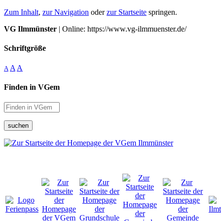
Zum Inhalt
,
zur Navigation
oder
zur Startseite
springen.
VG Ilmmünster
| Online: https://www.vg-ilmmuenster.de/
Schriftgröße
A
A
A
Finden in VGem
suchen