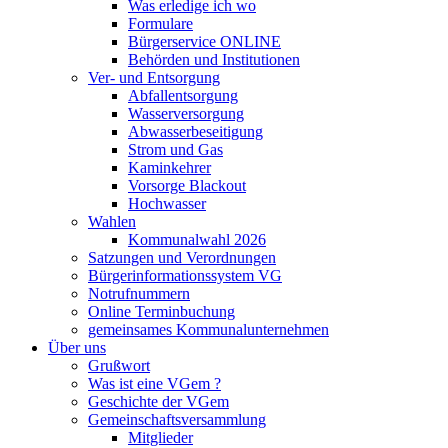
Was erledige ich wo
Formulare
Bürgerservice ONLINE
Behörden und Institutionen
Ver- und Entsorgung
Abfallentsorgung
Wasserversorgung
Abwasserbeseitigung
Strom und Gas
Kaminkehrer
Vorsorge Blackout
Hochwasser
Wahlen
Kommunalwahl 2026
Satzungen und Verordnungen
Bürgerinformationssystem VG
Notrufnummern
Online Terminbuchung
gemeinsames Kommunalunternehmen
Über uns
Grußwort
Was ist eine VGem ?
Geschichte der VGem
Gemeinschaftsversammlung
Mitglieder