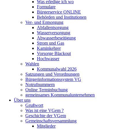
Was erledige ich wo
Formulare
Bürgerservice ONLINE
Behörden und Institutionen
Ver- und Entsorgung
Abfallentsorgung
Wasserversorgung
Abwasserbeseitigung
Strom und Gas
Kaminkehrer
Vorsorge Blackout
Hochwasser
Wahlen
Kommunalwahl 2026
Satzungen und Verordnungen
Bürgerinformationssystem VG
Notrufnummern
Online Terminbuchung
gemeinsames Kommunalunternehmen
Über uns
Grußwort
Was ist eine VGem ?
Geschichte der VGem
Gemeinschaftsversammlung
Mitglieder