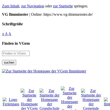
Zum Inhalt
,
zur Navigation
oder
zur Startseite
springen.
VG Ilmmünster
| Online: https://www.vg-ilmmuenster.de/
Schriftgröße
A
A
A
Finden in VGem
suchen