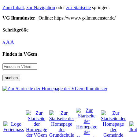
Zum Inhalt
,
zur Navigation
oder
zur Startseite
springen.
VG Ilmmünster
| Online: https://www.vg-ilmmuenster.de/
Schriftgröße
A
A
A
Finden in VGem
suchen