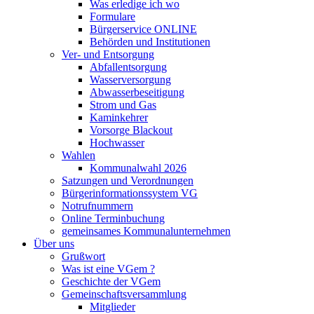
Was erledige ich wo
Formulare
Bürgerservice ONLINE
Behörden und Institutionen
Ver- und Entsorgung
Abfallentsorgung
Wasserversorgung
Abwasserbeseitigung
Strom und Gas
Kaminkehrer
Vorsorge Blackout
Hochwasser
Wahlen
Kommunalwahl 2026
Satzungen und Verordnungen
Bürgerinformationssystem VG
Notrufnummern
Online Terminbuchung
gemeinsames Kommunalunternehmen
Über uns
Grußwort
Was ist eine VGem ?
Geschichte der VGem
Gemeinschaftsversammlung
Mitglieder