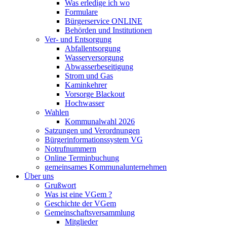
Was erledige ich wo
Formulare
Bürgerservice ONLINE
Behörden und Institutionen
Ver- und Entsorgung
Abfallentsorgung
Wasserversorgung
Abwasserbeseitigung
Strom und Gas
Kaminkehrer
Vorsorge Blackout
Hochwasser
Wahlen
Kommunalwahl 2026
Satzungen und Verordnungen
Bürgerinformationssystem VG
Notrufnummern
Online Terminbuchung
gemeinsames Kommunalunternehmen
Über uns
Grußwort
Was ist eine VGem ?
Geschichte der VGem
Gemeinschaftsversammlung
Mitglieder