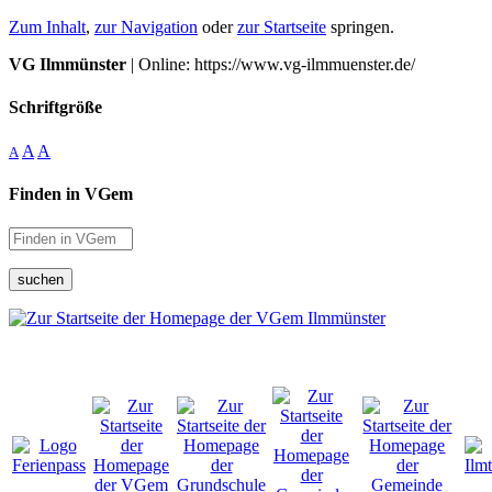
Zum Inhalt
,
zur Navigation
oder
zur Startseite
springen.
VG Ilmmünster
| Online: https://www.vg-ilmmuenster.de/
Schriftgröße
A
A
A
Finden in VGem
suchen