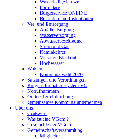
Was erledige ich wo
Formulare
Bürgerservice ONLINE
Behörden und Institutionen
Ver- und Entsorgung
Abfallentsorgung
Wasserversorgung
Abwasserbeseitigung
Strom und Gas
Kaminkehrer
Vorsorge Blackout
Hochwasser
Wahlen
Kommunalwahl 2026
Satzungen und Verordnungen
Bürgerinformationssystem VG
Notrufnummern
Online Terminbuchung
gemeinsames Kommunalunternehmen
Über uns
Grußwort
Was ist eine VGem ?
Geschichte der VGem
Gemeinschaftsversammlung
Mitglieder