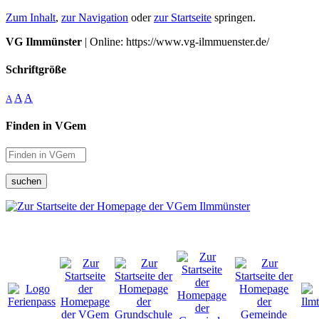
Zum Inhalt
,
zur Navigation
oder
zur Startseite
springen.
VG Ilmmünster
| Online: https://www.vg-ilmmuenster.de/
Schriftgröße
A
A
A
Finden in VGem
suchen