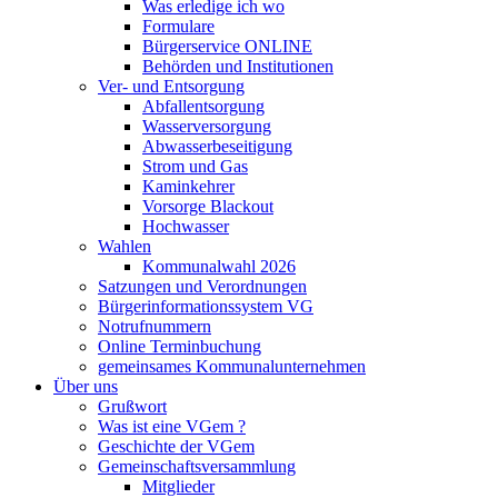
Was erledige ich wo
Formulare
Bürgerservice ONLINE
Behörden und Institutionen
Ver- und Entsorgung
Abfallentsorgung
Wasserversorgung
Abwasserbeseitigung
Strom und Gas
Kaminkehrer
Vorsorge Blackout
Hochwasser
Wahlen
Kommunalwahl 2026
Satzungen und Verordnungen
Bürgerinformationssystem VG
Notrufnummern
Online Terminbuchung
gemeinsames Kommunalunternehmen
Über uns
Grußwort
Was ist eine VGem ?
Geschichte der VGem
Gemeinschaftsversammlung
Mitglieder