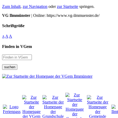
Zum Inhalt
,
zur Navigation
oder
zur Startseite
springen.
VG Ilmmünster
| Online: https://www.vg-ilmmuenster.de/
Schriftgröße
A
A
A
Finden in VGem
suchen