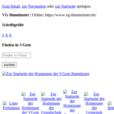
Zum Inhalt
,
zur Navigation
oder
zur Startseite
springen.
VG Ilmmünster
| Online: https://www.vg-ilmmuenster.de/
Schriftgröße
A
A
A
Finden in VGem
suchen