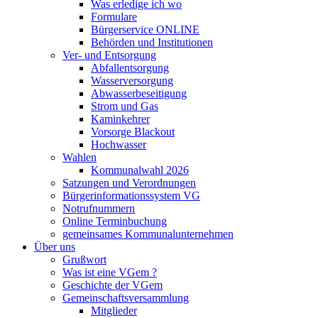
Was erledige ich wo
Formulare
Bürgerservice ONLINE
Behörden und Institutionen
Ver- und Entsorgung
Abfallentsorgung
Wasserversorgung
Abwasserbeseitigung
Strom und Gas
Kaminkehrer
Vorsorge Blackout
Hochwasser
Wahlen
Kommunalwahl 2026
Satzungen und Verordnungen
Bürgerinformationssystem VG
Notrufnummern
Online Terminbuchung
gemeinsames Kommunalunternehmen
Über uns
Grußwort
Was ist eine VGem ?
Geschichte der VGem
Gemeinschaftsversammlung
Mitglieder