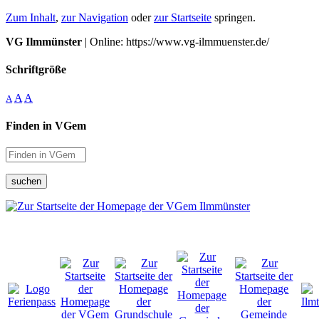
Zum Inhalt
,
zur Navigation
oder
zur Startseite
springen.
VG Ilmmünster
| Online: https://www.vg-ilmmuenster.de/
Schriftgröße
A
A
A
Finden in VGem
suchen