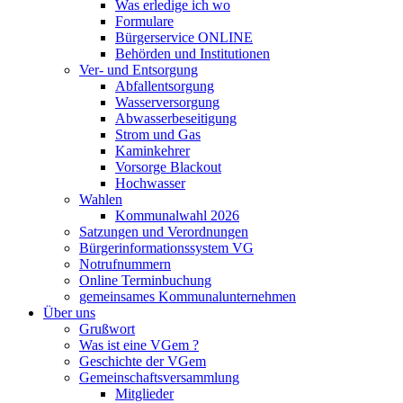
Was erledige ich wo
Formulare
Bürgerservice ONLINE
Behörden und Institutionen
Ver- und Entsorgung
Abfallentsorgung
Wasserversorgung
Abwasserbeseitigung
Strom und Gas
Kaminkehrer
Vorsorge Blackout
Hochwasser
Wahlen
Kommunalwahl 2026
Satzungen und Verordnungen
Bürgerinformationssystem VG
Notrufnummern
Online Terminbuchung
gemeinsames Kommunalunternehmen
Über uns
Grußwort
Was ist eine VGem ?
Geschichte der VGem
Gemeinschaftsversammlung
Mitglieder