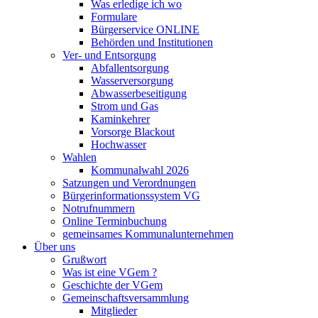
Was erledige ich wo
Formulare
Bürgerservice ONLINE
Behörden und Institutionen
Ver- und Entsorgung
Abfallentsorgung
Wasserversorgung
Abwasserbeseitigung
Strom und Gas
Kaminkehrer
Vorsorge Blackout
Hochwasser
Wahlen
Kommunalwahl 2026
Satzungen und Verordnungen
Bürgerinformationssystem VG
Notrufnummern
Online Terminbuchung
gemeinsames Kommunalunternehmen
Über uns
Grußwort
Was ist eine VGem ?
Geschichte der VGem
Gemeinschaftsversammlung
Mitglieder