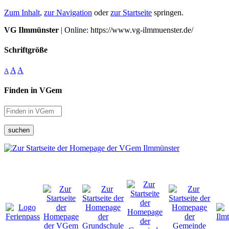
Zum Inhalt
,
zur Navigation
oder
zur Startseite
springen.
VG Ilmmünster
| Online: https://www.vg-ilmmuenster.de/
Schriftgröße
A
A
A
Finden in VGem
suchen