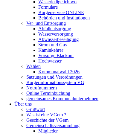
Was erledige ich wo
Formulare
Bürgerservice ONLINE
Behörden und Institutionen
Ver- und Entsorgung
Abfallentsorgung
Wasserversorgung
Abwasserbeseitigung
Strom und Gas
Kaminkehrer
Vorsorge Blackout
Hochwasser
Wahlen
Kommunalwahl 2026
Satzungen und Verordnungen
Bürgerinformationssystem VG
Notrufnummern
Online Terminbuchung
gemeinsames Kommunalunternehmen
Über uns
Grußwort
Was ist eine VGem ?
Geschichte der VGem
Gemeinschaftsversammlung
Mitglieder