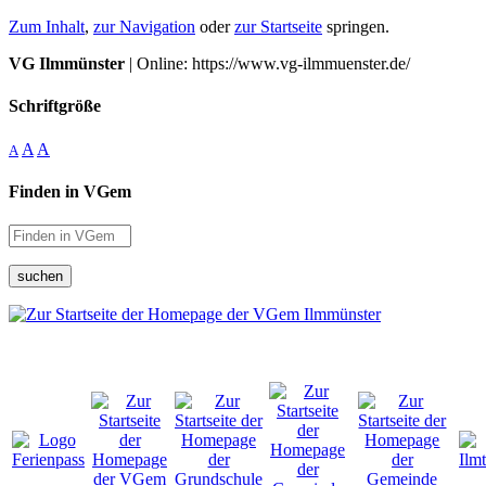
Zum Inhalt
,
zur Navigation
oder
zur Startseite
springen.
VG Ilmmünster
| Online: https://www.vg-ilmmuenster.de/
Schriftgröße
A
A
A
Finden in VGem
suchen