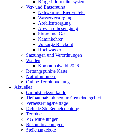
Bürgerinformationsystem
Ver- und Entsorgung
Nahwärme - Rieder Feld
Wasserversorgung
Abfallentsorgung
Abwasserbeseitigung
Strom und Gas
Kaminkehrer
Vorsorge Blackout
Hochwasser
Satzungen und Verordnungen
Wahlen
Kommunalwahl 2026
Rettungspunkte-Karte
Notrufnummern
Online Terminbuchung
Aktuelles
Grundstücksverkäufe
Tiefbaumaßnahmen im Gemeindegebiet
Verbesserungsbeiträge
Defekte Straßenbeleuchtung
Termine
VG-Mitteilungen
Bekanntmachungen
Stellenangebote