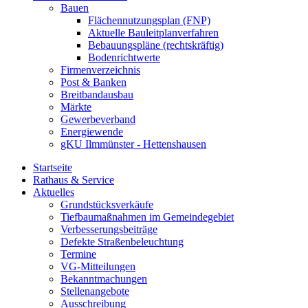
Bauen
Flächennutzungsplan (FNP)
Aktuelle Bauleitplanverfahren
Bebauungspläne (rechtskräftig)
Bodenrichtwerte
Firmenverzeichnis
Post & Banken
Breitbandausbau
Märkte
Gewerbeverband
Energiewende
gKU Ilmmünster - Hettenshausen
Startseite
Rathaus & Service
Aktuelles
Grundstücksverkäufe
Tiefbaumaßnahmen im Gemeindegebiet
Verbesserungsbeiträge
Defekte Straßenbeleuchtung
Termine
VG-Mitteilungen
Bekanntmachungen
Stellenangebote
Ausschreibung