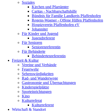
Soziales
Kirchen und Pfarrämter
Caritas - Nachbarschaftshilfe
Bündnis für Familie Landkreis Pfaffenhofen
Regens-Wagner - Offene Hilfen Pfaffenhofen
Hospizverein Pfaffenhofen eV
Johanniter
Für Kinder und Jugend
Jugendreferent
Für Senioren
Seniorenreferentin
Für Behinderte
Behindertenreferentin
Freizeit & Kultur
Vereine und Verbände
Feuerwehr
Sehenswürdigkeiten
Rad- und Wanderwege
Gastronomie und Übernachtungen
Kinderspielplätze
Sporteinrichtungen
Kino
Kulturreferat
Kulturreferent
Wirtschaft & Standort