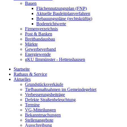
Bauen
Flächennutzungsplan (FNP)
Aktuelle Bauleitplanverfahren
Bebauungspläne (rechtskräftig)
Bodenrichtwerte
Firmenverzeichnis
Post & Banken
Breitbandausbau
Märkte
Gewerbeverband
Energiewende
gKU Ilmmünster - Hettenshausen
Startseite
Rathaus & Service
Aktuelles
Grundstücksverkäufe
Tiefbaumaßnahmen im Gemeindegebiet
Verbesserungsbeiträge
Defekte Straßenbeleuchtung
Termine
VG-Mitteilungen
Bekanntmachungen
Stellenangebote
Ausschreibung