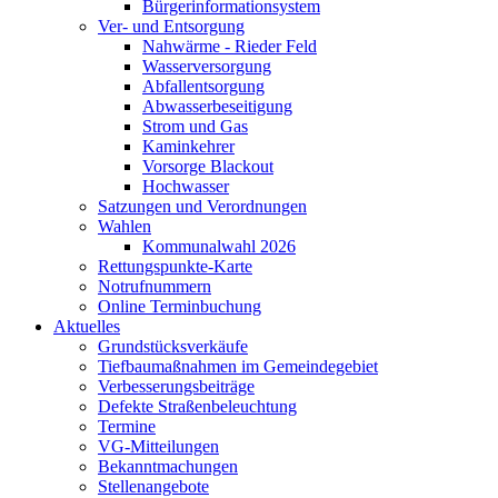
Bürgerinformationsystem
Ver- und Entsorgung
Nahwärme - Rieder Feld
Wasserversorgung
Abfallentsorgung
Abwasserbeseitigung
Strom und Gas
Kaminkehrer
Vorsorge Blackout
Hochwasser
Satzungen und Verordnungen
Wahlen
Kommunalwahl 2026
Rettungspunkte-Karte
Notrufnummern
Online Terminbuchung
Aktuelles
Grundstücksverkäufe
Tiefbaumaßnahmen im Gemeindegebiet
Verbesserungsbeiträge
Defekte Straßenbeleuchtung
Termine
VG-Mitteilungen
Bekanntmachungen
Stellenangebote