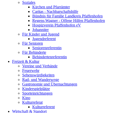
Soziales
Kirchen und Pfarrämter
Caritas - Nachbarschaftshilfe
Bündnis für Familie Landkreis Pfaffenhofen
Regens-Wagner - Offene Hilfen Pfaffenhofen
Hospizverein Pfaffenhofen eV
Johanniter
Für Kinder und Jugend
Jugendreferent
Für Senioren
Seniorenreferentin
Für Behinderte
Behindertenreferentin
Freizeit & Kultur
Vereine und Verbände
Feuerwehr
Sehenswürdigkeiten
Rad- und Wanderwege
Gastronomie und Übernachtungen
Kinderspielplätze
Sporteinrichtungen
Kino
Kulturreferat
Kulturreferent
Wirtschaft & Standort