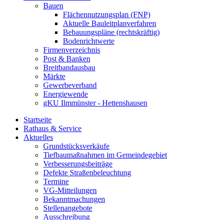
Bauen
Flächennutzungsplan (FNP)
Aktuelle Bauleitplanverfahren
Bebauungspläne (rechtskräftig)
Bodenrichtwerte
Firmenverzeichnis
Post & Banken
Breitbandausbau
Märkte
Gewerbeverband
Energiewende
gKU Ilmmünster - Hettenshausen
Startseite
Rathaus & Service
Aktuelles
Grundstücksverkäufe
Tiefbaumaßnahmen im Gemeindegebiet
Verbesserungsbeiträge
Defekte Straßenbeleuchtung
Termine
VG-Mitteilungen
Bekanntmachungen
Stellenangebote
Ausschreibung