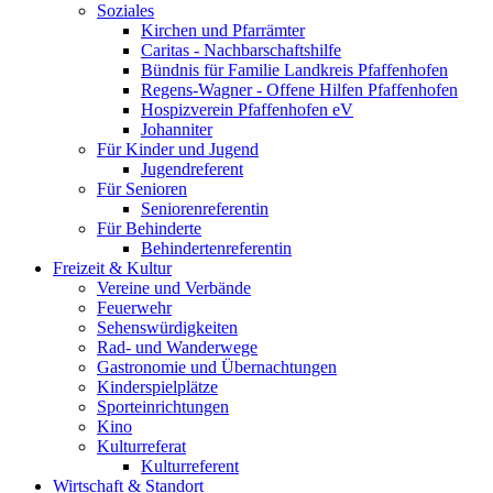
Soziales
Kirchen und Pfarrämter
Caritas - Nachbarschaftshilfe
Bündnis für Familie Landkreis Pfaffenhofen
Regens-Wagner - Offene Hilfen Pfaffenhofen
Hospizverein Pfaffenhofen eV
Johanniter
Für Kinder und Jugend
Jugendreferent
Für Senioren
Seniorenreferentin
Für Behinderte
Behindertenreferentin
Freizeit & Kultur
Vereine und Verbände
Feuerwehr
Sehenswürdigkeiten
Rad- und Wanderwege
Gastronomie und Übernachtungen
Kinderspielplätze
Sporteinrichtungen
Kino
Kulturreferat
Kulturreferent
Wirtschaft & Standort