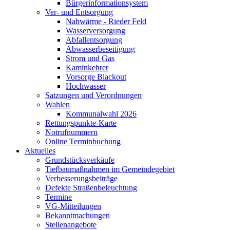
Bürgerinformationsystem
Ver- und Entsorgung
Nahwärme - Rieder Feld
Wasserversorgung
Abfallentsorgung
Abwasserbeseitigung
Strom und Gas
Kaminkehrer
Vorsorge Blackout
Hochwasser
Satzungen und Verordnungen
Wahlen
Kommunalwahl 2026
Rettungspunkte-Karte
Notrufnummern
Online Terminbuchung
Aktuelles
Grundstücksverkäufe
Tiefbaumaßnahmen im Gemeindegebiet
Verbesserungsbeiträge
Defekte Straßenbeleuchtung
Termine
VG-Mitteilungen
Bekanntmachungen
Stellenangebote