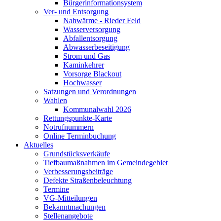
Bürgerinformationsystem
Ver- und Entsorgung
Nahwärme - Rieder Feld
Wasserversorgung
Abfallentsorgung
Abwasserbeseitigung
Strom und Gas
Kaminkehrer
Vorsorge Blackout
Hochwasser
Satzungen und Verordnungen
Wahlen
Kommunalwahl 2026
Rettungspunkte-Karte
Notrufnummern
Online Terminbuchung
Aktuelles
Grundstücksverkäufe
Tiefbaumaßnahmen im Gemeindegebiet
Verbesserungsbeiträge
Defekte Straßenbeleuchtung
Termine
VG-Mitteilungen
Bekanntmachungen
Stellenangebote