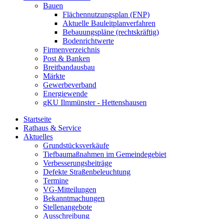
Bauen
Flächennutzungsplan (FNP)
Aktuelle Bauleitplanverfahren
Bebauungspläne (rechtskräftig)
Bodenrichtwerte
Firmenverzeichnis
Post & Banken
Breitbandausbau
Märkte
Gewerbeverband
Energiewende
gKU Ilmmünster - Hettenshausen
Startseite
Rathaus & Service
Aktuelles
Grundstücksverkäufe
Tiefbaumaßnahmen im Gemeindegebiet
Verbesserungsbeiträge
Defekte Straßenbeleuchtung
Termine
VG-Mitteilungen
Bekanntmachungen
Stellenangebote
Ausschreibung