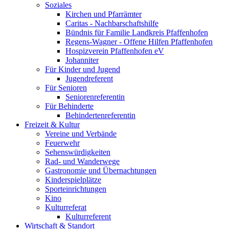
Soziales
Kirchen und Pfarrämter
Caritas - Nachbarschaftshilfe
Bündnis für Familie Landkreis Pfaffenhofen
Regens-Wagner - Offene Hilfen Pfaffenhofen
Hospizverein Pfaffenhofen eV
Johanniter
Für Kinder und Jugend
Jugendreferent
Für Senioren
Seniorenreferentin
Für Behinderte
Behindertenreferentin
Freizeit & Kultur
Vereine und Verbände
Feuerwehr
Sehenswürdigkeiten
Rad- und Wanderwege
Gastronomie und Übernachtungen
Kinderspielplätze
Sporteinrichtungen
Kino
Kulturreferat
Kulturreferent
Wirtschaft & Standort