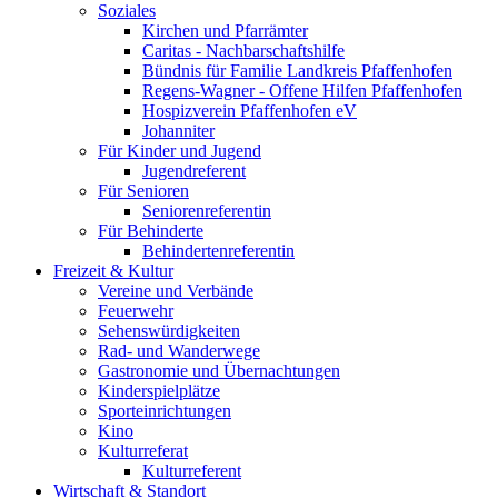
Soziales
Kirchen und Pfarrämter
Caritas - Nachbarschaftshilfe
Bündnis für Familie Landkreis Pfaffenhofen
Regens-Wagner - Offene Hilfen Pfaffenhofen
Hospizverein Pfaffenhofen eV
Johanniter
Für Kinder und Jugend
Jugendreferent
Für Senioren
Seniorenreferentin
Für Behinderte
Behindertenreferentin
Freizeit & Kultur
Vereine und Verbände
Feuerwehr
Sehenswürdigkeiten
Rad- und Wanderwege
Gastronomie und Übernachtungen
Kinderspielplätze
Sporteinrichtungen
Kino
Kulturreferat
Kulturreferent
Wirtschaft & Standort