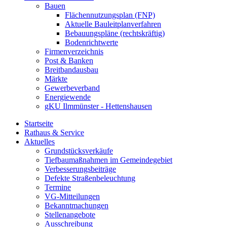
Bauen
Flächennutzungsplan (FNP)
Aktuelle Bauleitplanverfahren
Bebauungspläne (rechtskräftig)
Bodenrichtwerte
Firmenverzeichnis
Post & Banken
Breitbandausbau
Märkte
Gewerbeverband
Energiewende
gKU Ilmmünster - Hettenshausen
Startseite
Rathaus & Service
Aktuelles
Grundstücksverkäufe
Tiefbaumaßnahmen im Gemeindegebiet
Verbesserungsbeiträge
Defekte Straßenbeleuchtung
Termine
VG-Mitteilungen
Bekanntmachungen
Stellenangebote
Ausschreibung