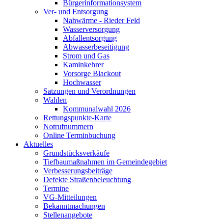
Bürgerinformationsystem
Ver- und Entsorgung
Nahwärme - Rieder Feld
Wasserversorgung
Abfallentsorgung
Abwasserbeseitigung
Strom und Gas
Kaminkehrer
Vorsorge Blackout
Hochwasser
Satzungen und Verordnungen
Wahlen
Kommunalwahl 2026
Rettungspunkte-Karte
Notrufnummern
Online Terminbuchung
Aktuelles
Grundstücksverkäufe
Tiefbaumaßnahmen im Gemeindegebiet
Verbesserungsbeiträge
Defekte Straßenbeleuchtung
Termine
VG-Mitteilungen
Bekanntmachungen
Stellenangebote